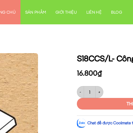
NG CHỦ
SẢN PHẨM
GIỚI THIỆU
LIÊN HỆ
BLOG
S18CCS/L- Công 
16.800
₫
S18CCS/L- Công tắc 1 chiều c
TH
Chat để được Coolmate tư