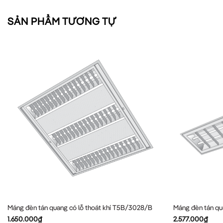
SẢN PHẨM TƯƠNG TỰ
Máng đèn tán quang có lỗ thoát khí T5B/3028/B
Máng đèn tán q
1.650.000
₫
2.577.000
₫