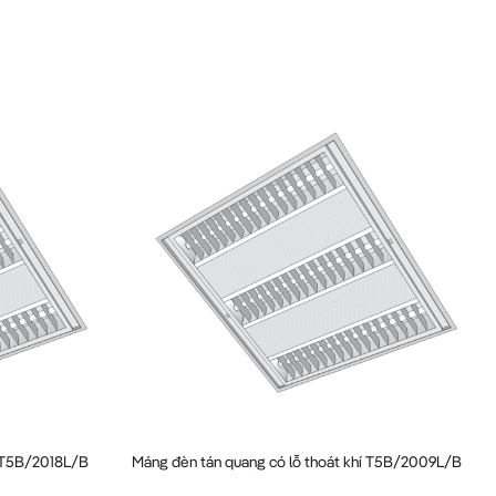
í T5B/2018L/B
Máng đèn tán quang có lỗ thoát khí T5B/2009L/B