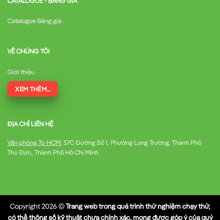
CATALOGUE - BẢNG GIÁ
Catalogue Bảng giá
VỀ CHÚNG TÔI
Giới thiệu
XEM THÊM...
ĐỊA CHỈ LIÊN HỆ
Văn phòng Tp HCM:
37C Đường Số 1, Phường Long Trường, Thành Phố
Thủ Đức, Thành Phố Hồ Chí Minh
Copyright 2026 ©
Trang web trong quá trình thử nghiệm chạy thử,
có thể thông số kỹ thuật chưa chính xác, mong được góp ý của quý