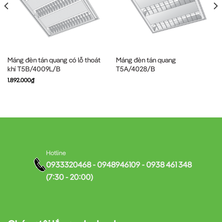
Máng đèn tán quang có lỗ thoát
Máng đèn tán quang
khí T5B/4009L/B
T5A/4028/B
1.892.000
₫
Hotline
0933320468 - 0948946109 - 0938 461 348
(7:30 - 20:00)