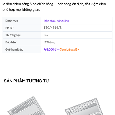
là đèn chiếu sáng Sino chính hãng — ánh sáng ổn định, tiết kiệm điện,
phù hợp mọi không gian.
Danh mục
Đèn chiếu sáng Sino
Mã SP
T5C/4014/B
Thương hiệu
Sino
Bảo hành
12 Tháng
Giá tham khảo
763.000 ₫ —
Xem bảng giá ▸
SẢN PHẨM TƯƠNG TỰ