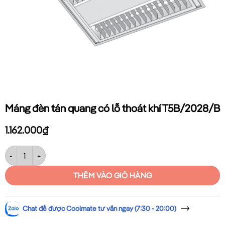
Máng đèn tán quang có lỗ thoát khí T5B/2028/B
1.162.000
₫
Máng đèn tán quang có lỗ thoát khí T5B/2028/B số lượng
THÊM VÀO GIỎ HÀNG
Chat để được Coolmate tư vấn ngay (7:30 - 20:00)