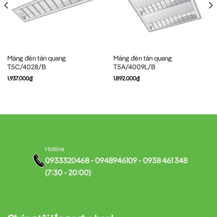
Máng đèn tán quang
Máng đèn tán quang
T5C/4028/B
T5A/4009L/B
1.937.000
₫
1.892.000
₫
Hotline
0933320468 - 0948946109 - 0938 461 348
(7:30 - 20:00)