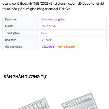
quang có lỗ thoát khí T5B/2028/B tại diensino.com để được tư vấn kỹ
thuật, báo giá sỉ và giao hàng nhanh tại TP.HCM.
Danh mục
Đèn chiếu sáng Sino
Mã SP
T5B/2028/B
Thương hiệu
Sino
Bảo hành
12 Tháng
Giá tham khảo
1.162.000 ₫ —
Xem bảng giá ▸
SẢN PHẨM TƯƠNG TỰ