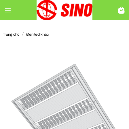
Chuyển
đến
nội
dung
/
Trang chủ
Đèn led khác