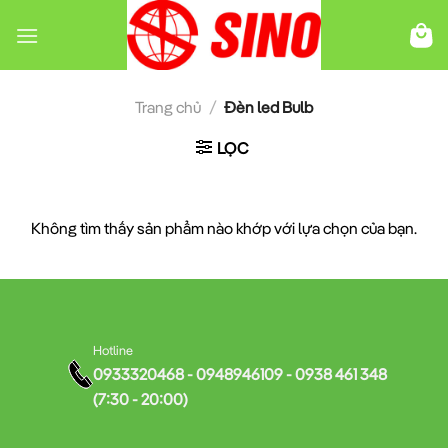
Chuyển
đến
nội
dung
Trang chủ
/
Đèn led Bulb
LỌC
Không tìm thấy sản phẩm nào khớp với lựa chọn của bạn.
Hotline
0933320468 - 0948946109 - 0938 461 348
(7:30 - 20:00)