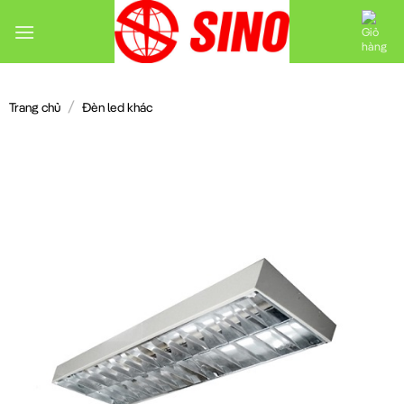
Chuyển
đến
nội
dung
/
Trang chủ
Đèn led khác