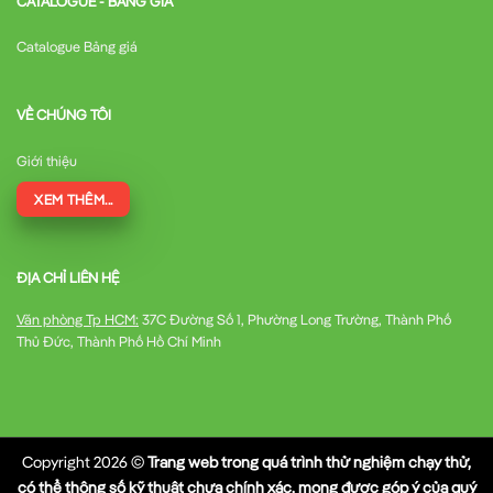
CATALOGUE - BẢNG GIÁ
Catalogue Bảng giá
VỀ CHÚNG TÔI
Giới thiệu
XEM THÊM...
ĐỊA CHỈ LIÊN HỆ
Văn phòng Tp HCM:
37C Đường Số 1, Phường Long Trường, Thành Phố
Thủ Đức, Thành Phố Hồ Chí Minh
Copyright 2026 ©
Trang web trong quá trình thử nghiệm chạy thử,
có thể thông số kỹ thuật chưa chính xác, mong được góp ý của quý