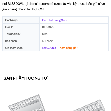
nổi BLS3009L tại diensino.com để được tư vấn kỹ thuật, báo giá sỉ và
giao hàng nhanh tại TP.HCM.
Danh mục
Đèn chiếu sáng Sino
Mã SP
BLS3009L
Thương hiệu
Sino
Bảo hành
12 Tháng
Giá tham khảo
1.250.000 ₫ —
Xem bảng giá ▸
SẢN PHẨM TƯƠNG TỰ