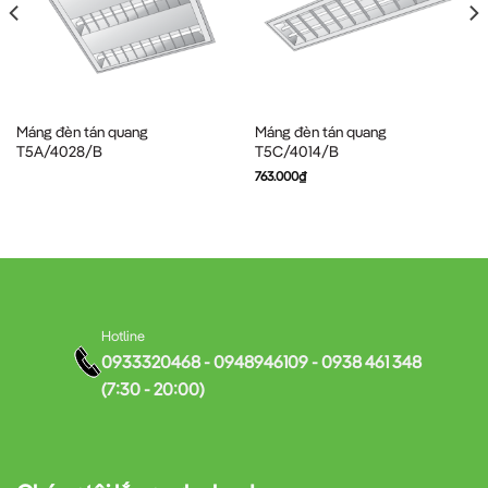
Máng đèn tán quang
Máng đèn tán quang
T5A/4028/B
T5C/4014/B
763.000
₫
Hotline
0933320468 - 0948946109 - 0938 461 348
(7:30 - 20:00)