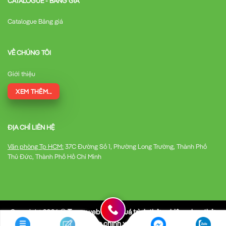
CATALOGUE - BẢNG GIÁ
Catalogue Bảng giá
VỀ CHÚNG TÔI
Giới thiệu
XEM THÊM...
ĐỊA CHỈ LIÊN HỆ
Văn phòng Tp HCM:
37C Đường Số 1, Phường Long Trường, Thành Phố
Thủ Đức, Thành Phố Hồ Chí Minh
Copyright 2026 ©
Trang web trong quá trình thử nghiệm chạy thử,
có thể thông số kỹ thuật chưa chính xác, mong được góp ý của quý