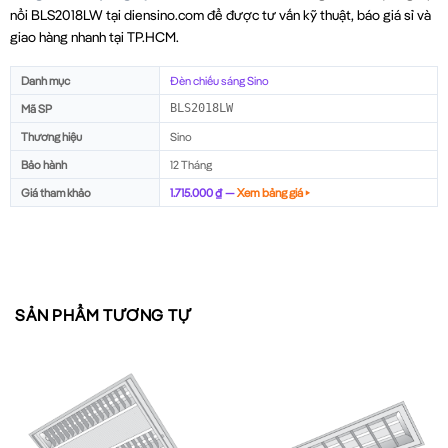
nổi BLS2018LW tại diensino.com để được tư vấn kỹ thuật, báo giá sỉ và
giao hàng nhanh tại TP.HCM.
Danh mục
Đèn chiếu sáng Sino
Mã SP
BLS2018LW
Thương hiệu
Sino
Bảo hành
12 Tháng
Giá tham khảo
1.715.000 ₫ —
Xem bảng giá ▸
SẢN PHẨM TƯƠNG TỰ