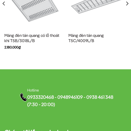
Máng đèn tán quang có lỗ thoát
Máng đèn tán quang
khí T5B/3018L/B
T5C/4009L/B
2.180.000
₫
Hotline
0933320468 - 0948946109 - 0938 461 348
(7:30 - 20:00)