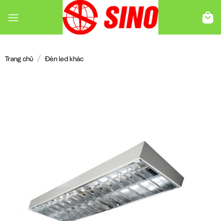
Chuyển
đến
nội
dung
/
Trang chủ
Đèn led khác