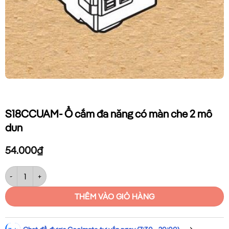
S18CCUAM- Ổ cắm đa năng có màn che 2 mô
dun
54.000
₫
S18CCUAM- Ổ cắm đa năng có màn che 2 mô dun số lượng
THÊM VÀO GIỎ HÀNG