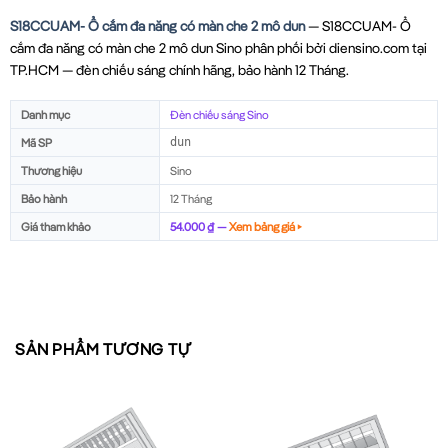
S18CCUAM- Ổ cắm đa năng có màn che 2 mô dun
— S18CCUAM- Ổ
cắm đa năng có màn che 2 mô dun Sino phân phối bởi diensino.com tại
TP.HCM — đèn chiếu sáng chính hãng, bảo hành 12 Tháng.
Danh mục
Đèn chiếu sáng Sino
Mã SP
dun
Thương hiệu
Sino
Bảo hành
12 Tháng
Giá tham khảo
54.000 ₫ —
Xem bảng giá ▸
SẢN PHẨM TƯƠNG TỰ