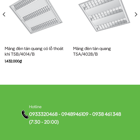
Máng đèn tán quang có lỗ thoát
Máng đèn tán quang
khí T5B/4014/B
T5A/4028/B
1.432.000
₫
Hotline
0933320468 - 0948946109 - 0938 461 348
(7:30 - 20:00)