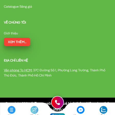
Catalogue Bảng giá
VỀ CHÚNG TÔI
Giới thiệu
XEM THÊM...
ĐỊA CHỈ LIÊN HỆ
Văn phòng Tp HCM:
37C Đường Số 1, Phường Long Trường, Thành Phố
Thủ Đức, Thành Phố Hồ Chí Minh
Copyright 2026 ©
Trang web trong quá trình thử nghiệm chạy thử,
có thể thông số kỹ thuật chưa chính xác, mong được góp ý của quý