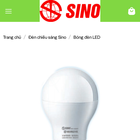
Chuyển
đến
nội
dung
/
/
Trang chủ
Đèn chiếu sáng Sino
Bóng đèn LED