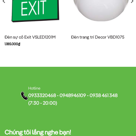
Đèn sự cố Exit VSLED1201M
Đèn trang trí Decor VBD1075
1.185.000
₫
Hotline
0933320468 - 0948946109 - 0938 461 348
(7:30 - 20:00)
Chúng tôi lắng nghe bạn!