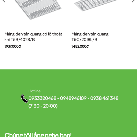
Máng đèn tán quang có lỗ thoát
Máng đèn tán quang
khí T5B/4028/B
T5C/2018L/B
1.937.000
₫
1.482.000
₫
Hotline
0933320468 - 0948946109 - 0938 461 348
(7:30 - 20:00)
Chúng tôi lắng nghe bạn!