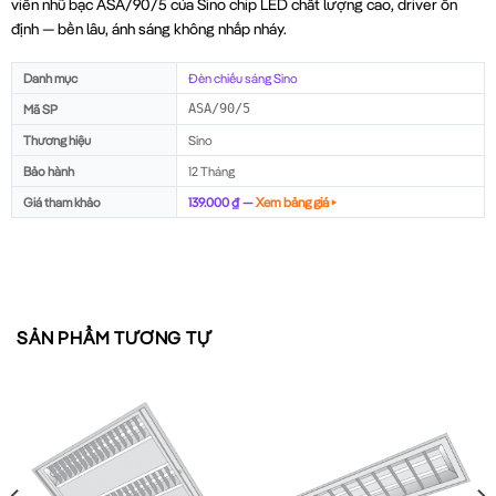
viền nhũ bạc ASA/90/5 của Sino chip LED chất lượng cao, driver ổn
định — bền lâu, ánh sáng không nhấp nháy.
Danh mục
Đèn chiếu sáng Sino
Mã SP
ASA/90/5
Thương hiệu
Sino
Bảo hành
12 Tháng
Giá tham khảo
139.000 ₫ —
Xem bảng giá ▸
SẢN PHẨM TƯƠNG TỰ