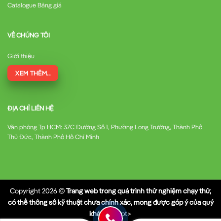
Catalogue Bảng giá
VỀ CHÚNG TÔI
Giới thiệu
XEM THÊM...
ĐỊA CHỈ LIÊN HỆ
Văn phòng Tp HCM:
37C Đường Số 1, Phường Long Trường, Thành Phố
Thủ Đức, Thành Phố Hồ Chí Minh
Copyright 2026 ©
Trang web trong quá trình thử nghiệm chạy thử,
có thể thông số kỹ thuật chưa chính xác, mong được góp ý của quý
khách
script>