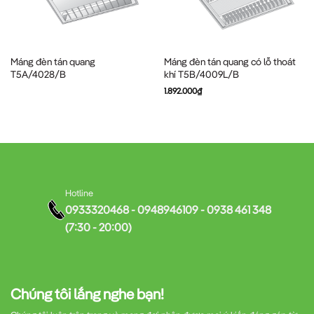
Máng đèn tán quang
Máng đèn tán quang có lỗ thoát
T5A/4028/B
khí T5B/4009L/B
1.892.000
₫
Hotline
0933320468 - 0948946109 - 0938 461 348
(7:30 - 20:00)
Chúng tôi lắng nghe bạn!