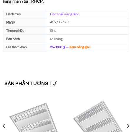
hàng nhanh tại TP.HCM.
Danh mục
Đèn chiếu sáng Sino
Mã SP
ASV/125/9
Thương hiệu
Sino
Bảo hành
12 Tháng
Giá tham khảo
262.000 ₫ —
Xem bảng giá ▸
SẢN PHẨM TƯƠNG TỰ