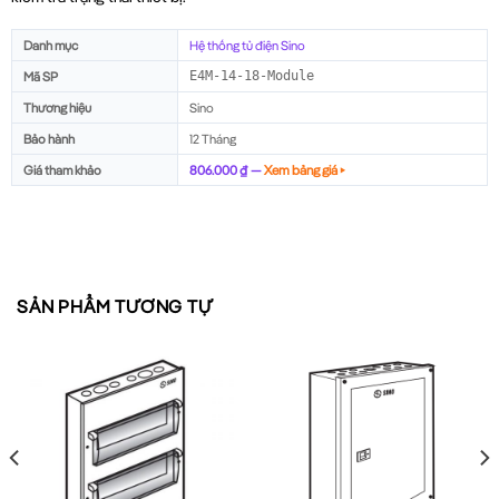
Danh mục
Hệ thống tủ điện Sino
Mã SP
E4M-14-18-Module
Thương hiệu
Sino
Bảo hành
12 Tháng
Giá tham khảo
806.000 ₫ —
Xem bảng giá ▸
SẢN PHẨM TƯƠNG TỰ