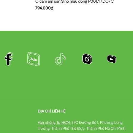
Ổ cắm âm sàn Sino màu đồng P001/1/DO/C
794.000
₫
ĐỊA CHỈ LIÊN HỆ
Văn phòng Tp HCM:
37C Đường Số 1, Phường Long
Trường, Thành Phố Thủ Đức, Thành Phố Hồ Chí Minh