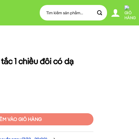
Tìm
kiếm:
ắc 1 chiều đôi có dạ
 có dạ quang số lượng
ÊM VÀO GIỎ HÀNG