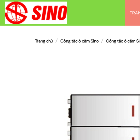
Chuyển
đến
TRA
nội
dung
/
/
Trang chủ
Công tắc ổ cắm Sino
Công tắc ổ cắm S