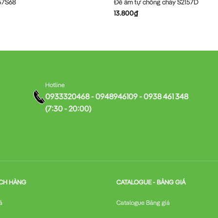
157S68
Đế âm tự chống cháy S2157D
13.800
₫
Hotline
0933320468 - 0948946109 - 0938 461 348
(7:30 - 20:00)
CH HÀNG
CATALOGUE - BẢNG GIÁ
ả
Catalogue Bảng giá