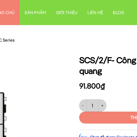
NG CHỦ
SẢN PHẨM
GIỚI THIỆU
LIÊN HỆ
BLOG
C Series
SCS/2/F- Công t
quang
91.800
₫
SCS/2/F- Công tắc 1 chiều đôi
TH