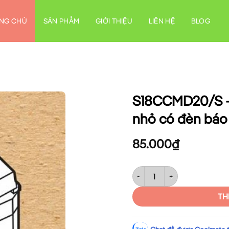
NG CHỦ
SẢN PHẨM
GIỚI THIỆU
LIÊN HỆ
BLOG
S18CCMD20/S – 
nhỏ có đèn báo
85.000
₫
S18CCMD20/S – Công tắc 2 cự
TH