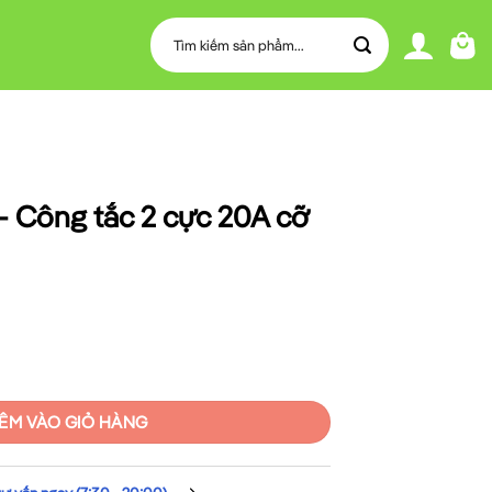
Tìm
kiếm:
Công tắc 2 cực 20A cỡ
c 20A cỡ nhỏ có đèn báo số lượng
ÊM VÀO GIỎ HÀNG