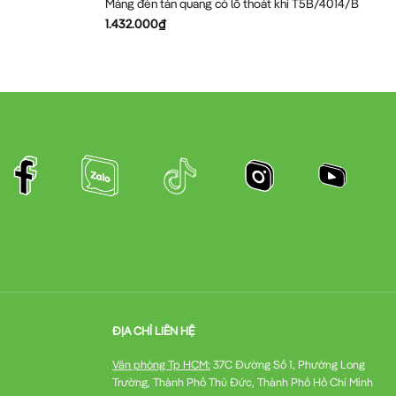
Máng đèn tán quang có lỗ thoát khí T5B/4014/B
1.432.000
₫
ĐỊA CHỈ LIÊN HỆ
Văn phòng Tp HCM:
37C Đường Số 1, Phường Long
Trường, Thành Phố Thủ Đức, Thành Phố Hồ Chí Minh