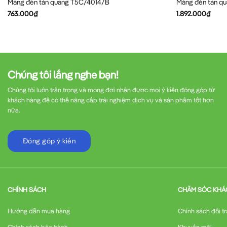
Máng đèn tán quang T5C/4014/B
Máng đèn tán qu
763.000
₫
1.892.000
₫
Chúng tôi lắng nghe bạn!
Chúng tôi luôn trân trọng và mong đợi nhận được mọi ý kiến đóng góp từ
khách hàng để có thể nâng cấp trải nghiệm dịch vụ và sản phẩm tốt hơn
nữa.
Đóng góp ý kiến
CHÍNH SÁCH
CHĂM SÓC KHÁ
Hướng dẫn mua hàng
Chính sách đổi tr