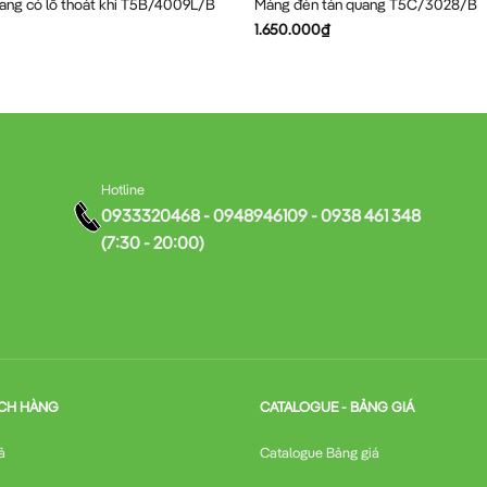
ang có lỗ thoát khí T5B/4009L/B
Máng đèn tán quang T5C/3028/B
1.650.000
₫
Hotline
0933320468 - 0948946109 - 0938 461 348
(7:30 - 20:00)
CH HÀNG
CATALOGUE - BẢNG GIÁ
ả
Catalogue Bảng giá