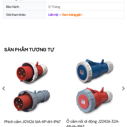
Bảo hành
12 Tháng
Giá tham khảo
Liên hệ —
Xem bảng giá ▸
SẢN PHẨM TƯƠNG TỰ
Ổ cắm nối di động J22426-32A-
Phích cắm J01426 16A-4P-6H-IP67
4P-6h-IP67