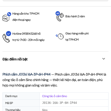
Hàng sẵn kho TPHCM
Bảo hành 2 năm
điện thoại ngay
Giao hàng miễn phí
Hotline 0938143268 hỗ
tại TPHCM
trợ từ 7h30 - 20h mỗi ngày
Đặc điểm nổi bật
Phích cắm J0136 16A-3P-6H-IP44
— Phích cắm J0136 16A-3P-6H-IP44 là
công tắc ổ cắm Sino chính hãng — thiết kế hiện đại, an toàn điện, phù
hợp mọi không gian sống và làm việc.
Danh mục
Công tắc ổ cắm Sino
Mã SP
J0136-16A-3P-6H-IP44
Thương hiệu
Sino