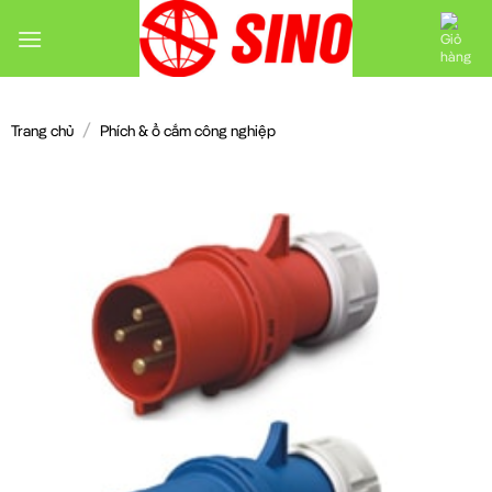
Chuyển
đến
nội
dung
/
Trang chủ
Phích & ổ cắm công nghiệp