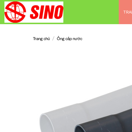
Chuyển
đến
TRA
nội
dung
/
Trang chủ
Ống cấp nước