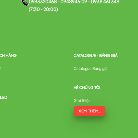
0933320468 - 0948946109 - 0938 461 348
(7:30 - 20:00)
CH HÀNG
CATALOGUE - BẢNG GIÁ
ả
Catalogue Bảng giá
VỀ CHÚNG TÔI
 LED
Giới thiệu
XEM THÊM...