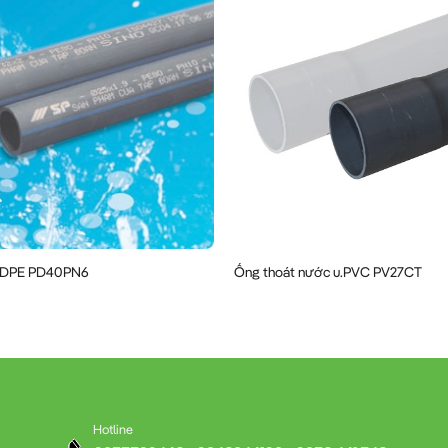
HDPE PD40PN6
Ống thoát nước u.PVC PV27CT
Hotline