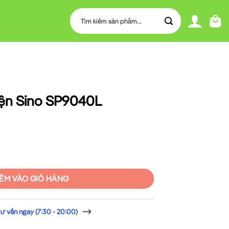
Tìm
kiếm:
iện Sino SP9040L
40L số lượng
ÊM VÀO GIỎ HÀNG
 vấn ngay (7:30 - 20:00)