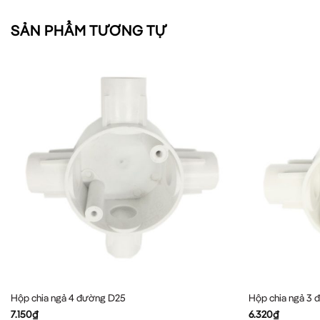
SẢN PHẨM TƯƠNG TỰ
Hộp chia ngả 4 đường D25
Hộp chia ngả 3
7.150
₫
6.320
₫