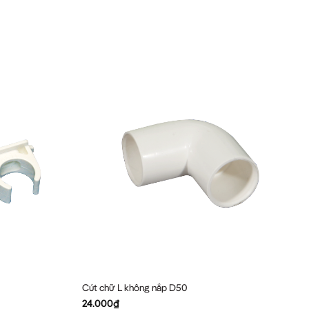
Cút chữ L không nắp D50
24.000
₫