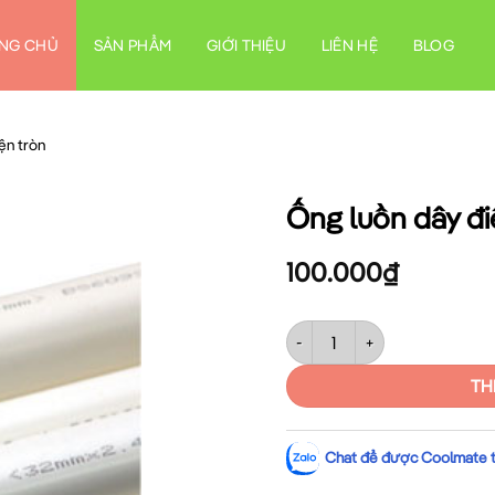
NG CHỦ
SẢN PHẨM
GIỚI THIỆU
LIÊN HỆ
BLOG
ện tròn
Ống luồn dây đ
100.000
₫
Ống luồn dây điện Sino SP90
TH
Chat để được Coolmate tư