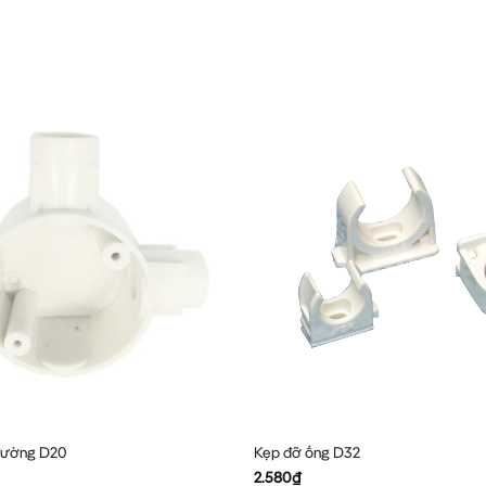
 đường D20
Kẹp đỡ ống D32
2.580
₫