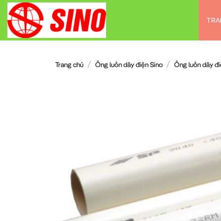
Chuyển
đến
TRA
nội
dung
/
/
Trang chủ
Ống luồn dây điện Sino
Ống luồn dây đi