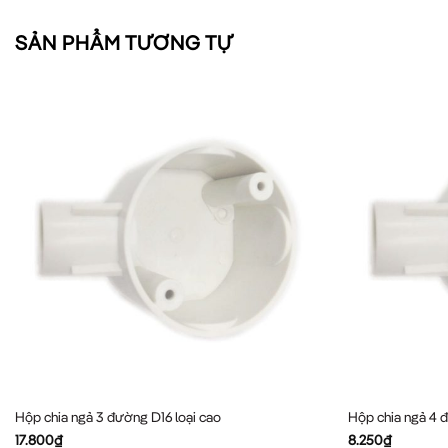
SẢN PHẨM TƯƠNG TỰ
Hộp chia ngả 3 đường D16 loại cao
Hộp chia ngả 4
17.800
₫
8.250
₫