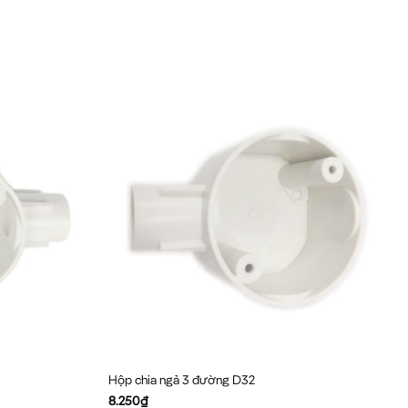
Hộp chia ngả 3 đường D32
8.250
₫