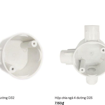
 đường D32
Hộp chia ngả 4 đường D25
7.150
₫