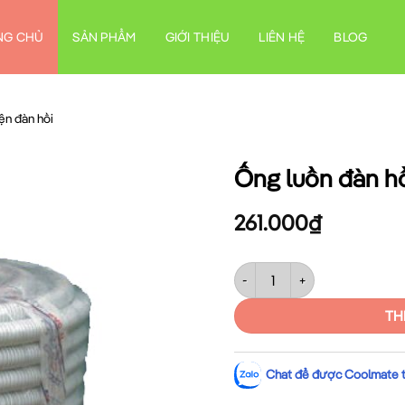
NG CHỦ
SẢN PHẨM
GIỚI THIỆU
LIÊN HỆ
BLOG
ện đàn hồi
Ống luồn đàn h
261.000
₫
Ống luồn đàn hồi Sino SP902
TH
Chat để được Coolmate tư