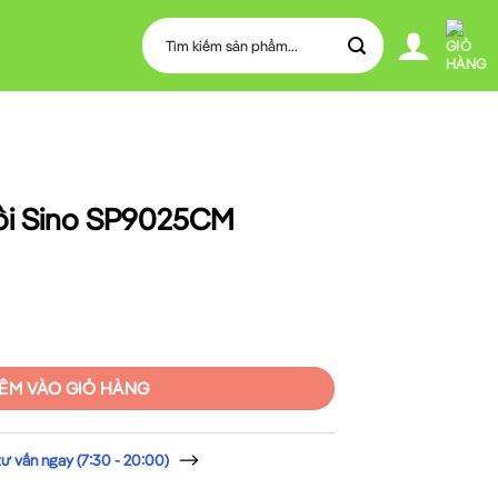
Tìm
kiếm:
ồi Sino SP9025CM
5CM số lượng
ÊM VÀO GIỎ HÀNG
 vấn ngay (7:30 - 20:00)