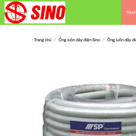
Chuyển
đến
TRA
nội
dung
/
/
Trang chủ
Ống luồn dây điện Sino
Ống luồn dây đi