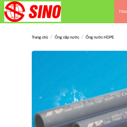
Chuyển
đến
TRA
nội
dung
/
/
Trang chủ
Ống cấp nước
Ống nước HDPE