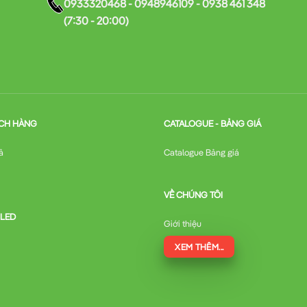
0933320468 - 0948946109 - 0938 461 348
(7:30 - 20:00)
CH HÀNG
CATALOGUE - BẢNG GIÁ
ả
Catalogue Bảng giá
VỀ CHÚNG TÔI
 LED
Giới thiệu
XEM THÊM...