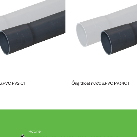
 u.PVC PV21CT
Ống thoát nước u.PVC PV34CT
Hotline