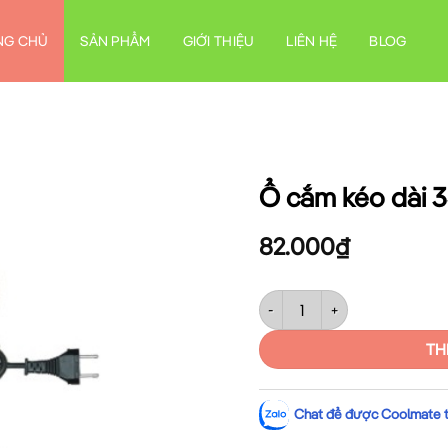
NG CHỦ
SẢN PHẨM
GIỚI THIỆU
LIÊN HỆ
BLOG
Ổ cắm kéo dài 
82.000
₫
Ổ cắm kéo dài 3SKN3 số lượn
TH
Chat để được Coolmate tư