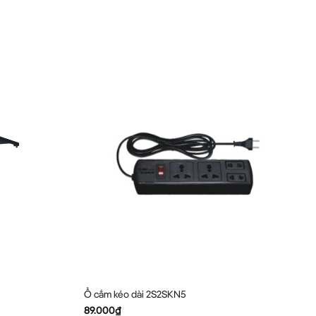
Ổ cắm kéo dài 2S2SKN5
89.000
₫