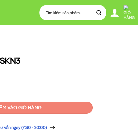
Tìm
kiếm:
3SKN3
g
ÊM VÀO GIỎ HÀNG
 vấn ngay (7:30 - 20:00)