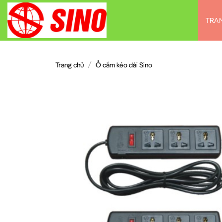
Chuyển
đến
TRA
nội
dung
/
Trang chủ
Ổ cắm kéo dài Sino