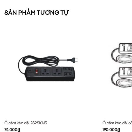
SẢN PHẨM TƯƠNG TỰ
Ổ cắm kéo dài 2S2SKN3
Ổ cắm kéo dài 
74.000
₫
190.000
₫