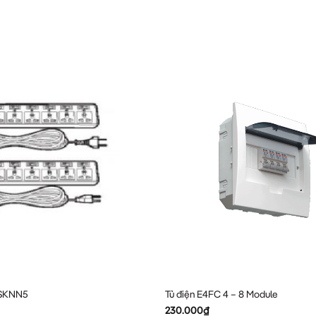
6SKNN5
Tủ điện E4FC 4 – 8 Module
230.000
₫