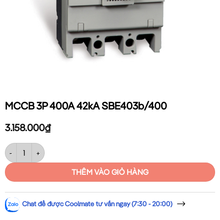
MCCB 3P 400A 42kA SBE403b/400
3.158.000
₫
MCCB 3P 400A 42kA SBE403b/400 số lượng
THÊM VÀO GIỎ HÀNG
Chat để được Coolmate tư vấn ngay (7:30 - 20:00)