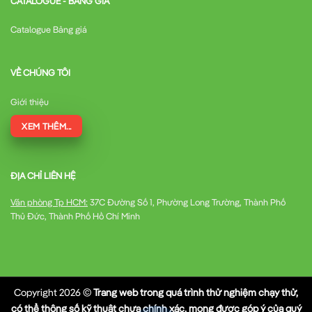
CATALOGUE - BẢNG GIÁ
Catalogue Bảng giá
VỀ CHÚNG TÔI
Giới thiệu
XEM THÊM...
ĐỊA CHỈ LIÊN HỆ
Văn phòng Tp HCM:
37C Đường Số 1, Phường Long Trường, Thành Phố
Thủ Đức, Thành Phố Hồ Chí Minh
Copyright 2026 ©
Trang web trong quá trình thử nghiệm chạy thử,
có thể thông số kỹ thuật chưa chính xác, mong được góp ý của quý