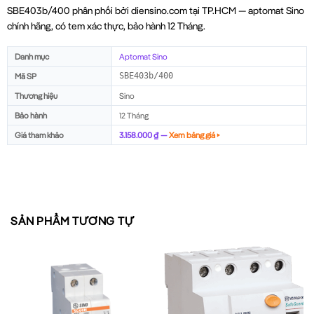
SBE403b/400 phân phối bởi diensino.com tại TP.HCM — aptomat Sino
chính hãng, có tem xác thực, bảo hành 12 Tháng.
Danh mục
Aptomat Sino
Mã SP
SBE403b/400
Thương hiệu
Sino
Bảo hành
12 Tháng
Giá tham khảo
3.158.000 ₫ —
Xem bảng giá ▸
SẢN PHẨM TƯƠNG TỰ