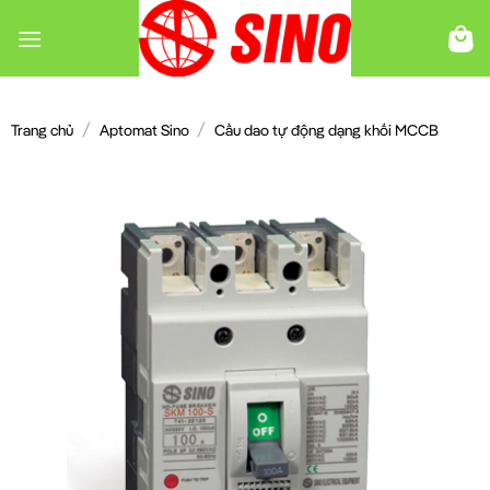
Chuyển
đến
nội
dung
/
/
Trang chủ
Aptomat Sino
Cầu dao tự động dạng khối MCCB