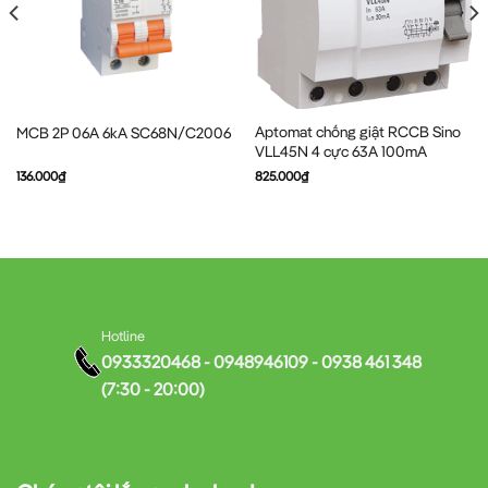
Aptomat chống giật RCCB Sino
MCB 2P 06A 6kA SC68N/C2006
VLL45N 4 cực 63A 100mA
136.000
₫
825.000
₫
Hotline
0933320468 - 0948946109 - 0938 461 348
(7:30 - 20:00)