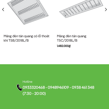
Máng đèn tán quang có lỗ thoát
Máng đèn tán quang
khí T5B/2018L/B
T5C/2018L/B
1.482.000
₫
Hotline
0933320468 - 0948946109 - 0938 461 348
(7:30 - 20:00)