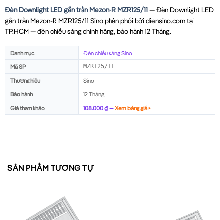
Đèn Downlight LED gắn trần Mezon-R MZR125/11
— Đèn Downlight LED
gắn trần Mezon-R MZR125/11 Sino phân phối bởi diensino.com tại
TP.HCM — đèn chiếu sáng chính hãng, bảo hành 12 Tháng.
Danh mục
Đèn chiếu sáng Sino
Mã SP
MZR125/11
Thương hiệu
Sino
Bảo hành
12 Tháng
Giá tham khảo
108.000 ₫ —
Xem bảng giá ▸
SẢN PHẨM TƯƠNG TỰ