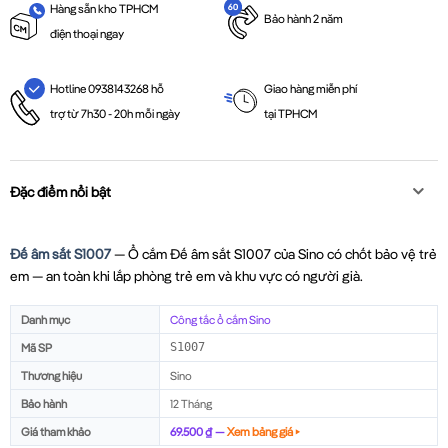
Hàng sẵn kho TPHCM
Bảo hành 2 năm
điện thoại ngay
Giao hàng miễn phí
Hotline 0938143268 hỗ
tại TPHCM
trợ từ 7h30 - 20h mỗi ngày
Đặc điểm nổi bật
Đế âm sắt S1007
— Ổ cắm Đế âm sắt S1007 của Sino có chốt bảo vệ trẻ
em — an toàn khi lắp phòng trẻ em và khu vực có người già.
Danh mục
Công tắc ổ cắm Sino
Mã SP
S1007
Thương hiệu
Sino
Bảo hành
12 Tháng
Giá tham khảo
69.500 ₫ —
Xem bảng giá ▸