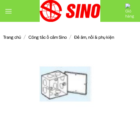
Chuyển
đến
nội
dung
/
/
Trang chủ
Công tắc ổ cắm Sino
Đế âm, nổi & phụ kiện