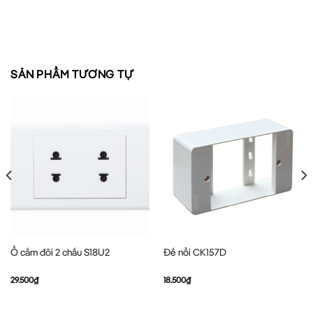
SẢN PHẨM TƯƠNG TỰ
Ổ cắm đôi 2 chấu S18U2
Đế nổi CK157D
29.500
₫
18.500
₫