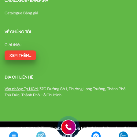
CATALOGUE - BẢNG GIÁ
Catalogue Bảng giá
VỀ CHÚNG TÔI
Giới thiệu
XEM THÊM...
ĐỊA CHỈ LIÊN HỆ
Văn phòng Tp HCM:
37C Đường Số 1, Phường Long Trường, Thành Phố
Thủ Đức, Thành Phố Hồ Chí Minh
Copyright 2026 ©
Trang web trong quá trình thử nghiệm chạy thử,
có thể thông số kỹ thuật chưa chính xác, mong được góp ý của quý