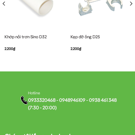
Khớp nối trơn Sino D32
Kẹp đỡ ống D25
2.200
₫
2.200
₫
Hotline
0933320468 - 0948946109 - 0938 461 348
(7:30 - 20:00)