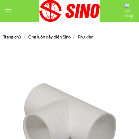
Chuyển
đến
nội
dung
/
/
Trang chủ
Ống luồn dây điện Sino
Phụ kiện