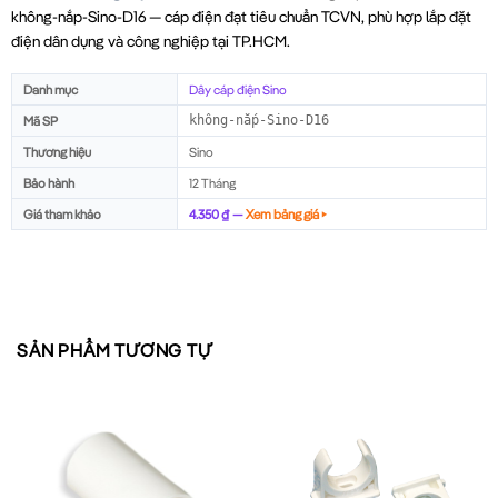
không-nắp-Sino-D16 — cáp điện đạt tiêu chuẩn TCVN, phù hợp lắp đặt
điện dân dụng và công nghiệp tại TP.HCM.
Danh mục
Dây cáp điện Sino
Mã SP
không-nắp-Sino-D16
Thương hiệu
Sino
Bảo hành
12 Tháng
Giá tham khảo
4.350 ₫ —
Xem bảng giá ▸
SẢN PHẨM TƯƠNG TỰ