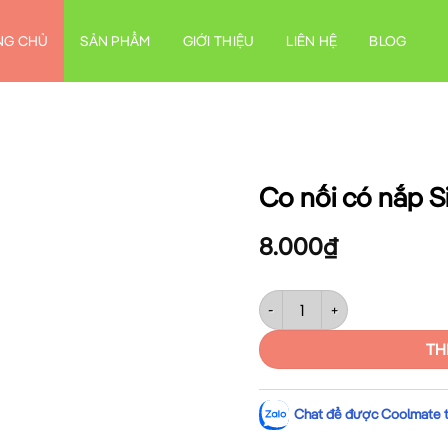
NG CHỦ
SẢN PHẨM
GIỚI THIỆU
LIÊN HỆ
BLOG
Co nối có nắp S
8.000
₫
Co nối có nắp Sino D25 số lượ
TH
Chat để được Coolmate tư