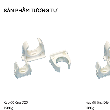
SẢN PHẨM TƯƠNG TỰ
Kẹp đỡ ống D20
Kẹp đỡ ống D16
1.280
₫
1.180
₫