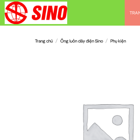
Chuyển
đến
TRA
nội
dung
/
/
Trang chủ
Ống luồn dây điện Sino
Phụ kiện