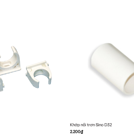
Khớp nối trơn Sino D32
2.200
₫