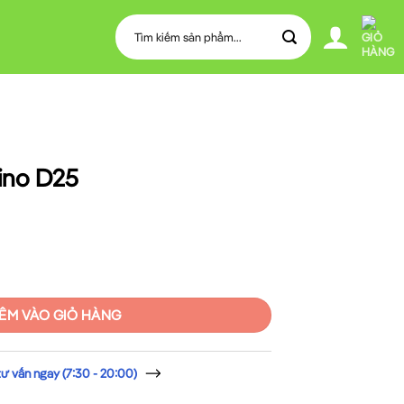
Tìm
kiếm:
ino D25
ng
ÊM VÀO GIỎ HÀNG
 vấn ngay (7:30 - 20:00)