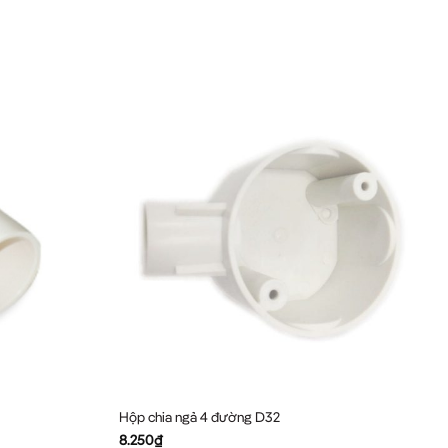
Hộp chia ngả 4 đường D32
8.250
₫