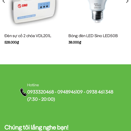
Đèn sự cố 2 chóa VDL201L
Bóng đèn LED Sino LED50B
528.000
₫
38.000
₫
Hotline
0933320468 - 0948946109 - 0938 461 348
(7:30 - 20:00)
Chúng tôi lắng nghe bạn!