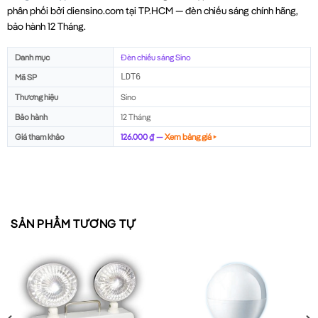
phân phối bởi diensino.com tại TP.HCM — đèn chiếu sáng chính hãng,
bảo hành 12 Tháng.
Danh mục
Đèn chiếu sáng Sino
Mã SP
LDT6
Thương hiệu
Sino
Bảo hành
12 Tháng
Giá tham khảo
126.000 ₫ —
Xem bảng giá ▸
SẢN PHẨM TƯƠNG TỰ