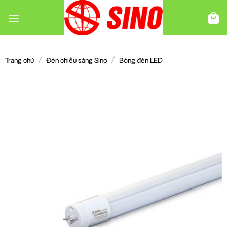
Chuyển
đến
nội
dung
/
/
Trang chủ
Đèn chiếu sáng Sino
Bóng đèn LED