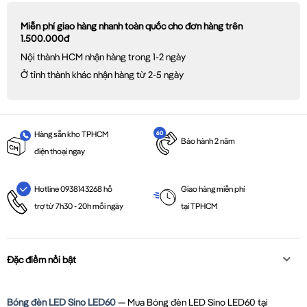
Miễn phí giao hàng nhanh toàn quốc cho đơn hàng trên
1.500.000đ
Nội thành HCM nhận hàng trong 1-2 ngày
Ở tỉnh thành khác nhận hàng từ 2-5 ngày
Hàng sẵn kho TPHCM
Bảo hành 2 năm
điện thoại ngay
Giao hàng miễn phí
Hotline 0938143268 hỗ
tại TPHCM
trợ từ 7h30 - 20h mỗi ngày
Đặc điểm nổi bật
Bóng đèn LED Sino LED60
— Mua Bóng đèn LED Sino LED60 tại