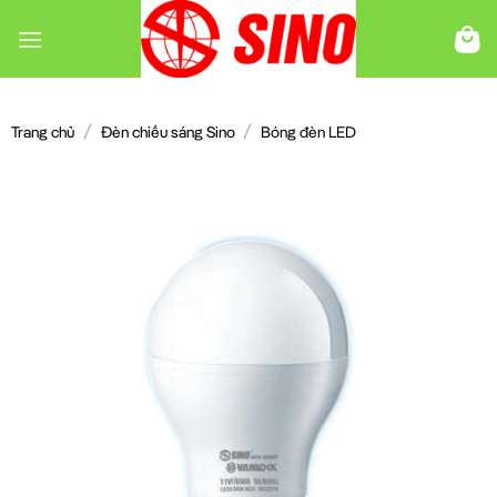
Chuyển
đến
nội
dung
/
/
Trang chủ
Đèn chiếu sáng Sino
Bóng đèn LED