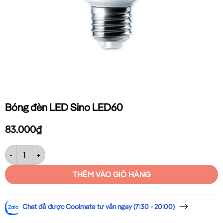
Bóng đèn LED Sino LED60
83.000
₫
Bóng đèn LED Sino LED60 số lượng
THÊM VÀO GIỎ HÀNG
Chat để được Coolmate tư vấn ngay (7:30 - 20:00)