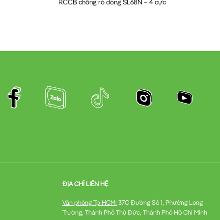
RCCB chống rò dòng SL68N – 4 cực
ĐỊA CHỈ LIÊN HỆ
Văn phòng Tp HCM:
37C Đường Số 1, Phường Long
Trường, Thành Phố Thủ Đức, Thành Phố Hồ Chí Minh