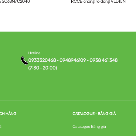
A SC68N/C2040
RCCB chống rò dòng VLL45N
Hotline
0933320468 - 0948946109 - 0938 461 348
(7:30 - 20:00)
CH HÀNG
CATALOGUE - BẢNG GIÁ
ả
Catalogue Bảng giá