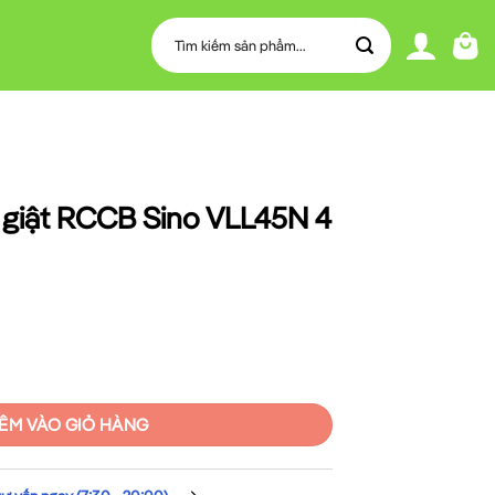
Tìm
kiếm:
giật RCCB Sino VLL45N 4
o VLL45N 4 cực 63A 30mA số lượng
ÊM VÀO GIỎ HÀNG