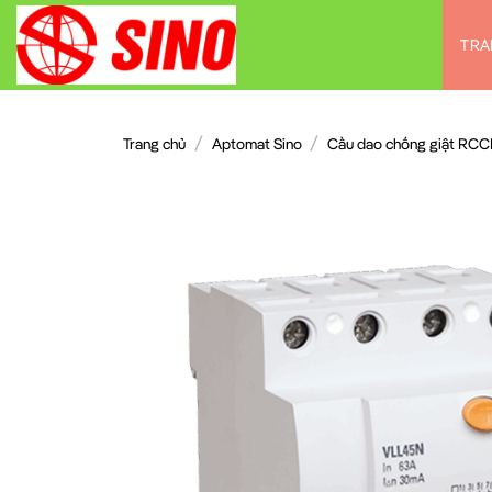
Chuyển
đến
TRA
nội
dung
/
/
Trang chủ
Aptomat Sino
Cầu dao chống giật RC