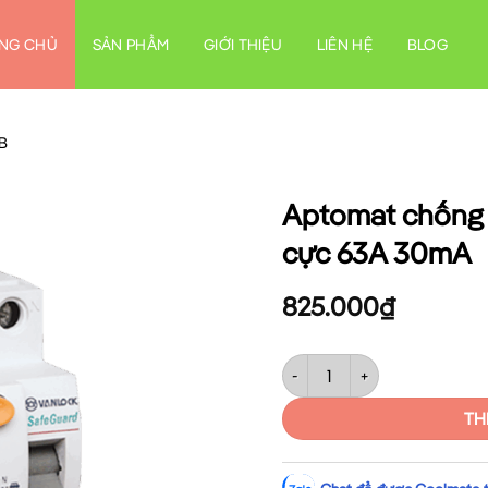
NG CHỦ
SẢN PHẨM
GIỚI THIỆU
LIÊN HỆ
BLOG
CB
Aptomat chống 
cực 63A 30mA
825.000
₫
Aptomat chống giật RCCB Sin
TH