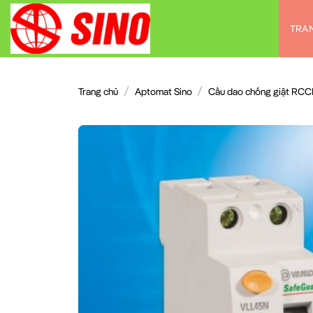
Chuyển
đến
TRA
nội
dung
/
/
Trang chủ
Aptomat Sino
Cầu dao chống giật RC