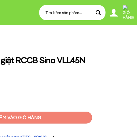
Tìm
kiếm:
giật RCCB Sino VLL45N
o VLL45N 2P 32A 30mA số lượng
ÊM VÀO GIỎ HÀNG