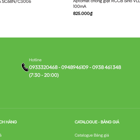
Aptomat chống giật RCCB Sino VL
A SC68N/C3006
100mA
825.000
₫
Hotline
0933320468 - 0948946109 - 0938 461 348
(7:30 - 20:00)
CH HÀNG
CATALOGUE - BẢNG GIÁ
ả
Catalogue Bảng giá