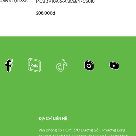
L45N 4 cực 63A
MCB 3P 10A 6kA SC68N/C3010
208.000
₫
ĐỊA CHỈ LIÊN HỆ
Văn phòng Tp HCM:
37C Đường Số 1, Phường Long