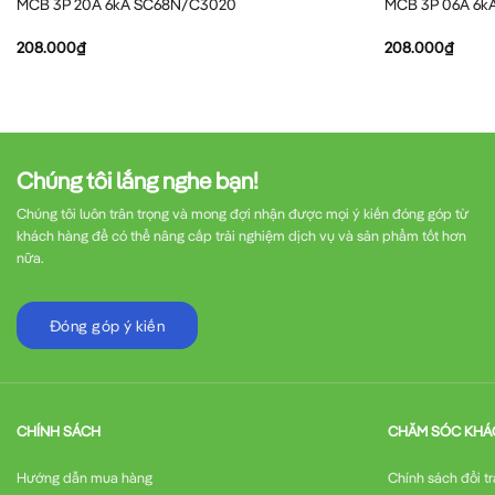
MCB 3P 20A 6kA SC68N/C3020
MCB 3P 06A 6k
208.000
₫
208.000
₫
Chúng tôi lắng nghe bạn!
Chúng tôi luôn trân trọng và mong đợi nhận được mọi ý kiến đóng góp từ
khách hàng để có thể nâng cấp trải nghiệm dịch vụ và sản phẩm tốt hơn
nữa.
Đóng góp ý kiến
CHÍNH SÁCH
CHĂM SÓC KHÁ
Hướng dẫn mua hàng
Chính sách đổi tr