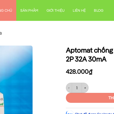
NG CHỦ
SẢN PHẨM
GIỚI THIỆU
LIÊN HỆ
BLOG
CB
Aptomat chống 
2P 32A 30mA
428.000
₫
Aptomat chống giật RCCB Sin
TH