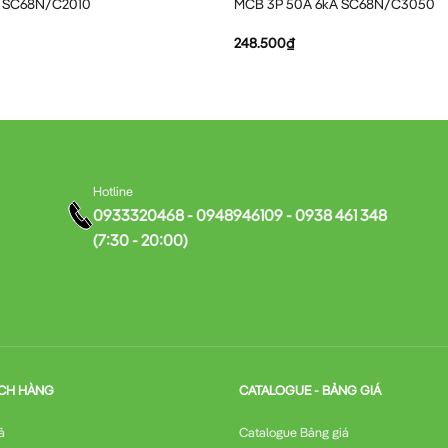
A SC68N/C2010
MCB 3P 50A 6kA SC68N/C3050
248.500
₫
Hotline
0933320468 - 0948946109 - 0938 461 348
(7:30 - 20:00)
CH HÀNG
CATALOGUE - BẢNG GIÁ
ả
Catalogue Bảng giá