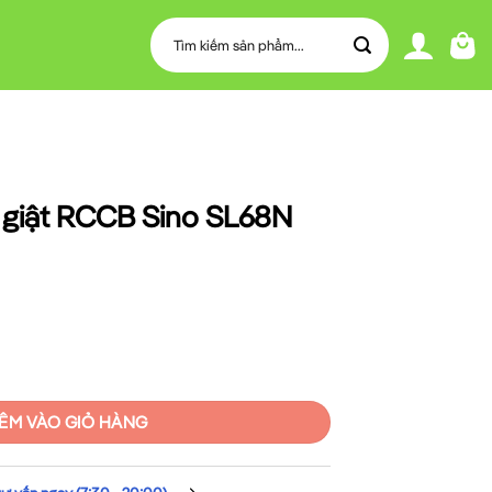
Tìm
kiếm:
giật RCCB Sino SL68N
no SL68N 25A 30mA số lượng
ÊM VÀO GIỎ HÀNG