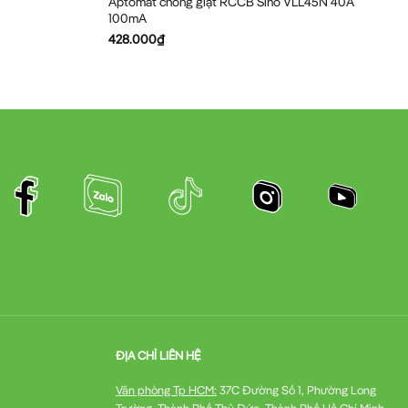
Aptomat chống giật RCCB Sino VLL45N 40A
100mA
428.000
₫
ĐỊA CHỈ LIÊN HỆ
Văn phòng Tp HCM:
37C Đường Số 1, Phường Long