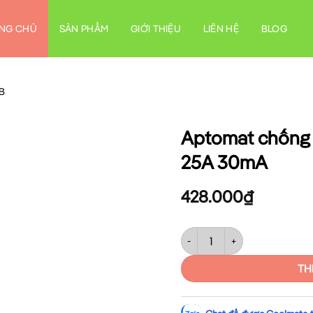
NG CHỦ
SẢN PHẨM
GIỚI THIỆU
LIÊN HỆ
BLOG
CB
Aptomat chống 
25A 30mA
428.000
₫
Aptomat chống giật RCCB Si
TH