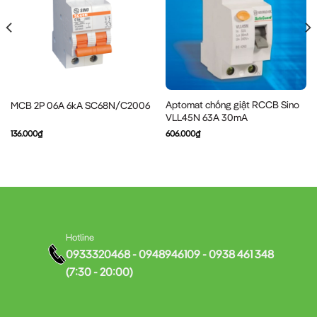
Aptomat chống giật RCCB Sino
MCB 2P 06A 6kA SC68N/C2006
VLL45N 63A 30mA
136.000
₫
606.000
₫
Hotline
0933320468 - 0948946109 - 0938 461 348
(7:30 - 20:00)